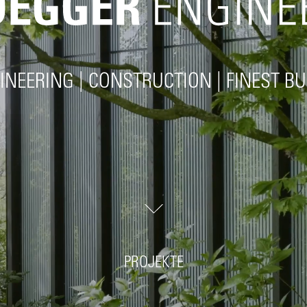
GINEERING
|
CONSTRUCTION
|
FINEST B
PROJEKTE